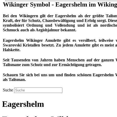
Wikinger Symbol - Eagershelm im Wikin
Bei den Wikingern gilt der
Eagershelm als der größte Talis
Kraft, der für Schutz, Chaosbewältigung und Erfolg sorgt. Dies
symbolisiert Ordnung und Vollendung und ist als nordischer 
Schmuck auch als Aegishjalmur bekannt.
Eagershelm Wikinger Amulette
gibt es versilbert, teilweise
Swarovski Kristallen besetzt. Zu jedem Amulette gibt es meist 
Halskette.
Seit Tausenden von Jahren haben Menschen auf der ganzen 
Talismane zum Schutz und zur Ermächtigung getragen.
Schauen Sie sich bei uns um und finden schönen
Eagershelm 
als Talisman
.
Suche
Eagershelm