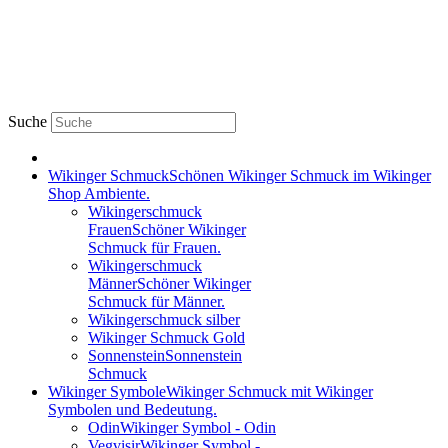
Suche
Wikinger Schmuck
Schönen Wikinger Schmuck im Wikinger
Shop Ambiente.
Wikingerschmuck
Frauen
Schöner Wikinger
Schmuck für Frauen.
Wikingerschmuck
Männer
Schöner Wikinger
Schmuck für Männer.
Wikingerschmuck silber
Wikinger Schmuck Gold
Sonnenstein
Sonnenstein
Schmuck
Wikinger Symbole
Wikinger Schmuck mit Wikinger
Symbolen und Bedeutung.
Odin
Wikinger Symbol - Odin
Vegvisir
Wikinger Symbol -