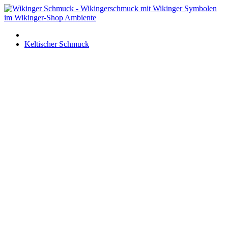
Keltischer Schmuck